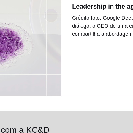
Leadership in the ag
Crédito foto: Google Dee
diálogo, o CEO de uma e
compartilha a abordagem
relação...
o com a KC&D
Av. Paulista, 1.009, conj. 1.906, Bela Vista