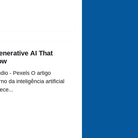
nerative AI That
ow
udio - Pexels O artigo
o da inteligência artificial
ece...