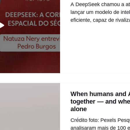
A DeepSeek chamou a at
lançar um modelo de inteli
eficiente, capaz de rivaliz
When humans and A
together — and when
alone
Crédito foto: Pexels Pes
analisaram mais de 100 