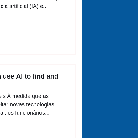
a artificial (IA) e...
use AI to find and
xels À medida que as
tar novas tecnologias
al, os funcionários...