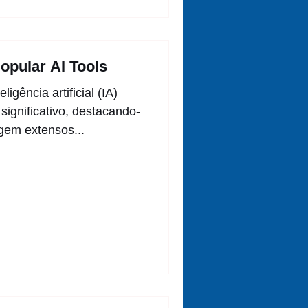
opular AI Tools
igência artificial (IA)
ignificativo, destacando-
gem extensos...