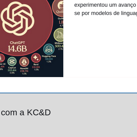
experimentou um avanço s
se por modelos de lingua
o com a KC&D
Av. Paulista, 1.009, conj. 1.906, Bela Vista
São Paulo/SP, Brasil, CEP 01311-9191