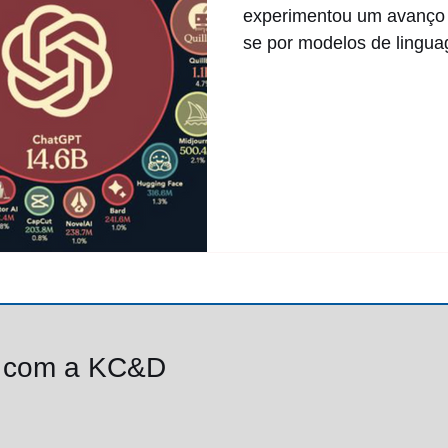
experimentou um avanço s
se por modelos de lingua
o com a KC&D
Av. Paulista, 1.009, conj. 1.906, Bela Vista
São Paulo/SP, Brasil, CEP 01311-9191