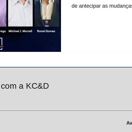
de antecipar as mudanças 
o com a KC&D
Av. Paulista, 1.009, conj. 1.906, Bela Vista
São Paulo/SP, Brasil, CEP 01311-9191
Av