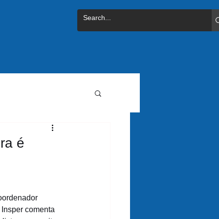
ra é
oordenador 
 Insper comenta 