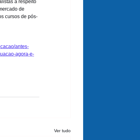
istas a respeito 
mercado de 
os cursos de pós-
ucacao/antes-
duacao-agora-e-
Ver tudo