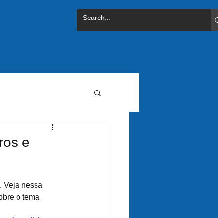
ros e
. Veja nessa 
obre o tema