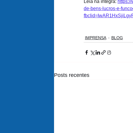
Leia na íntegra: 
https:
de-bens-lucros-e-func
fbclid=IwAR1HxSjiL
IMPRENSA
BLOG
Posts recentes