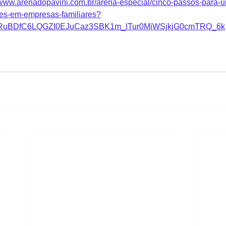
//www.arenadopavini.com.br/arena-especial/cinco-passos-para-
oes-em-empresas-familiares?
gyRuBDfC6LQGZI0EJuCaz3SBK1m_lTur0MiWSjkjG0cmTRQ_6k