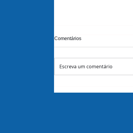
Comentários
Escreva um comentário
Amazon demite 16 mil
funcionários dias antes de
revelar lucros do trimestre