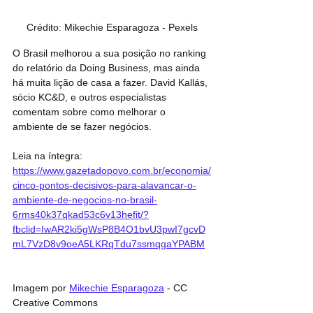
Crédito: Mikechie Esparagoza - Pexels
O Brasil melhorou a sua posição no ranking 
do relatório da Doing Business, mas ainda 
há muita lição de casa a fazer. David Kallás, 
sócio KC&D, e outros especialistas 
comentam sobre como melhorar o 
ambiente de se fazer negócios.
Leia na íntegra: 
https://www.gazetadopovo.com.br/economia/
cinco-pontos-decisivos-para-alavancar-o-
ambiente-de-negocios-no-brasil-
6rms40k37qkad53c6v13hefit/?
fbclid=IwAR2ki5gWsP8B4O1bvU3pwI7gcvD
mL7VzD8v9oeA5LKRqTdu7ssmqgaYPABM
Imagem por 
Mikechie Esparagoza
 - CC 
Creative Commons