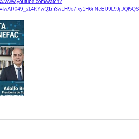
s://www.youtube.com/watch?
id=IwAR049_s14KYwQ1m3wLH9o7Ixy1H6nNeEU9L9JjUQf5QS