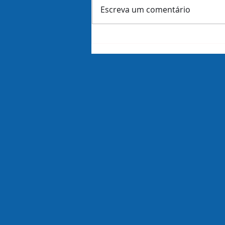
Escreva um comentário
Amazon demite 16 mil
funcionários dias antes de
revelar lucros do trimestre