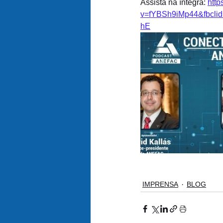
Assista na íntegra: 
http
v=fYBSh9iMp44&fbcl
hE
IMPRENSA
BLOG