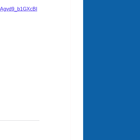
Agvd9_b1GXcBI