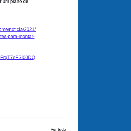
r um plano de 
pme/noticia/2021/
tes-para-montar-
2FrqT7eFSi00DQ
Ver tudo