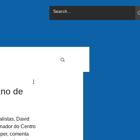
ano de
listas, David 
nador do Centro 
per, comenta 