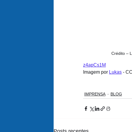
Crédito – 
z4apCs1M
Imagem por 
Lukas
 - C
IMPRENSA
BLOG
Posts recentes