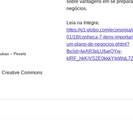
sobre vantagens em se prepara
negócios.
Leia na íntegra: 
https://g1.globo.com/economia/
01/18/conheca-7-itens-importan
um-plano-de-negocios.ghtml?
fbclid=IwAR3pLUfueQYw-
Lukas – Pexels
kIRF_hkKjVS2E0kkkYIpWqL7
C Creative Commons