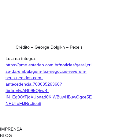
Crédito – George Dolgikh – Pexels
Leia na íntegra: 
https://pme.estadao.com.br/noticias/geral,cri
se-da-embalagem-faz-negocios-reverem-
seus-pedidos-com-
antecedencia,70003526366?
fbclid=IwAR095Q5wB-
IN_Eg9OtTjqXUbnad0KIWBuwHBuwOgce5E
NRUToFlJRrc6cq8
IMPRENSA
BLOG