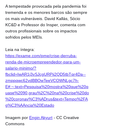
A tempestade provocada pela pandemia foi 
tremenda e os menores barcos são sempre 
os mais vulneráveis. David Kallás, Sócio 
KC&D e Professor do Insper, comenta com 
outros profissionais sobre os impactos 
sofridos pelos MEIs.
Leia na íntegra: 
https://exame.com/pme/crise-derruba-
renda-de-microempreendedor-para-um-
salario-minimo/?
fbclid=IwAR1j3vSJcgURPii2QD5tbTqr4Da--
zmppqwc62vdBBOwTeeVCOWNLgc7h-
E#:~:text=Pesquisa%20mostra%20que%20q
uase%2090,grau%2C%20na%20crise%20do
%20coronav%C3%ADrus&text=Tempo%2FA
g%C3%AAncia%20Estado
Imagem por 
Engin Akyurt
 - CC Creative 
Commons