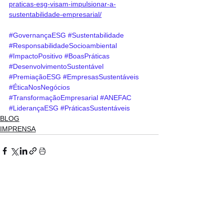
praticas-esg-visam-impulsionar-a-
sustentabilidade-empresarial/
#GovernançaESG
#Sustentabilidade
#ResponsabilidadeSocioambiental
#ImpactoPositivo
#BoasPráticas
#DesenvolvimentoSustentável
#PremiaçãoESG
#EmpresasSustentáveis
#ÉticaNosNegócios
#TransformaçãoEmpresarial
#ANEFAC
#LiderançaESG
#PráticasSustentáveis
BLOG
IMPRENSA
Ver tudo
Posts recentes