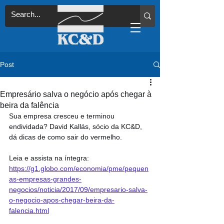
Post
Empresário salva o negócio após chegar à
beira da falência
Sua empresa cresceu e terminou 
endividada? David Kallás, sócio da KC&D, 
dá dicas de como sair do vermelho.
Leia e assista na íntegra: 
https://g1.globo.com/economia/pme/pequen
as-empresas-grandes-
negocios/noticia/2017/09/empresario-salva-
o-negocio-apos-chegar-beira-da-
falencia.html