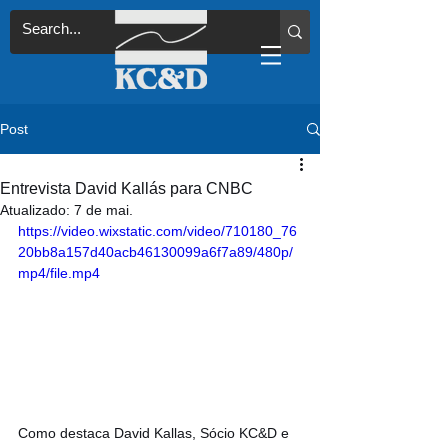
Post
Entrevista David Kallás para CNBC
Atualizado:
7 de mai.
https://video.wixstatic.com/video/710180_76
20bb8a157d40acb46130099a6f7a89/480p/
mp4/file.mp4
Como destaca David Kallas, Sócio KC&D e 