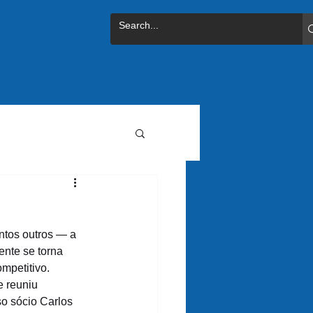
ntos outros — a 
ente se torna 
mpetitivo. 
 reuniu 
so sócio Carlos 