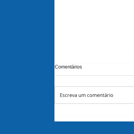
Comentários
Escreva um comentário
The art of strategy in a
polycrisis world