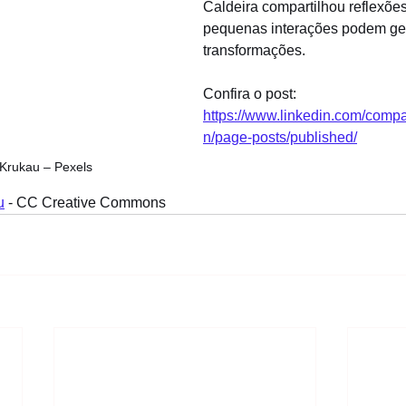
Caldeira compartilhou reflexõe
pequenas interações podem ge
transformações.
Confira o post: 
https://www.linkedin.com/com
n/page-posts/published/
 Krukau – Pexels
u
 - CC Creative Commons