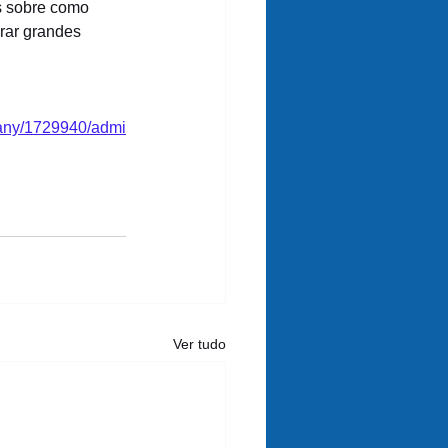
s sobre como 
rar grandes 
pany/1729940/admi
Ver tudo