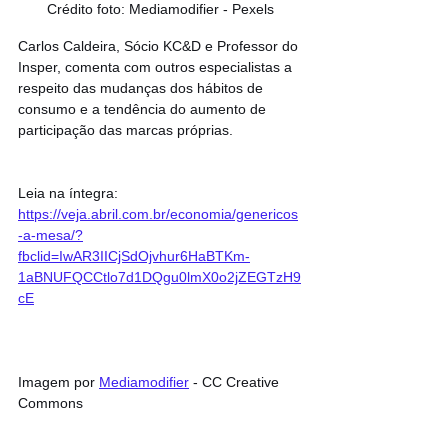
Crédito foto: Mediamodifier - Pexels
Carlos Caldeira, Sócio KC&D e Professor do 
Insper, comenta com outros especialistas a 
respeito das mudanças dos hábitos de 
consumo e a tendência do aumento de 
participação das marcas próprias.
Leia na íntegra: 
https://veja.abril.com.br/economia/genericos
-a-mesa/?
fbclid=IwAR3IICjSdOjvhur6HaBTKm-
1aBNUFQCCtlo7d1DQgu0lmX0o2jZEGTzH9
cE
Imagem por 
Mediamodifier
 - CC Creative 
Commons