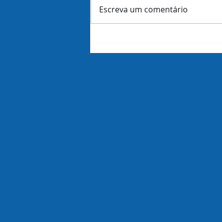
Escreva um comentário
Amazon demite 16 mil
funcionários dias antes de
revelar lucros do trimestre