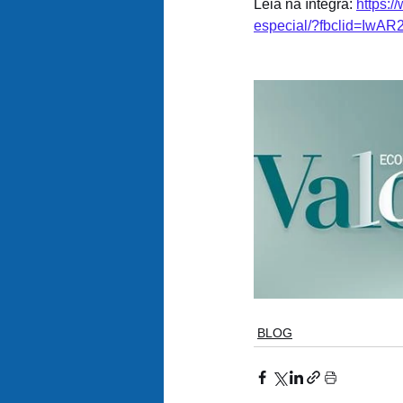
Leia na íntegra: 
https:/
especial/?fbclid=I
BLOG