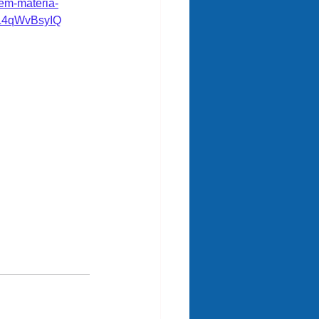
-em-materia-
L4qWvBsyIQ