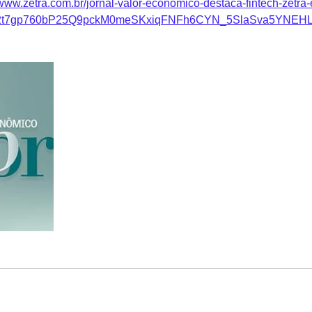
/www.zetra.com.br/jornal-valor-economico-destaca-fintech-zetra
wAR2t7gp760bP25Q9pckM0meSKxiqFNFh6CYN_5SlaSva5YNEH