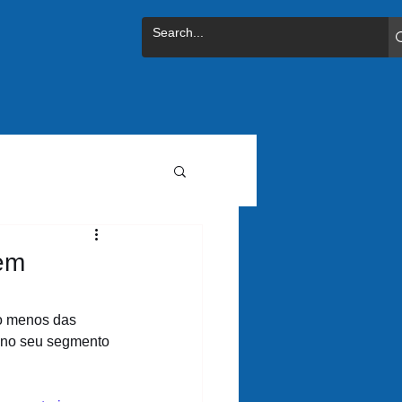
 em
o menos das 
r no seu segmento 