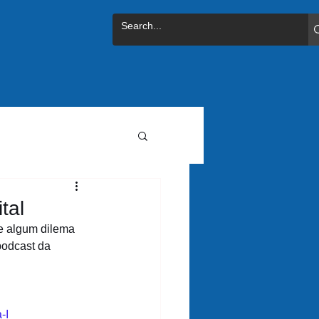
tal
e algum dilema 
podcast da 
-I