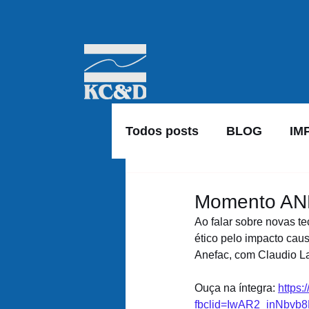
Todos posts
BLOG
IM
Momento ANEF
Ao falar sobre novas t
ético pelo impacto cau
Anefac, com Claudio La
Ouça na íntegra: 
https
fbclid=IwAR2_inNbv