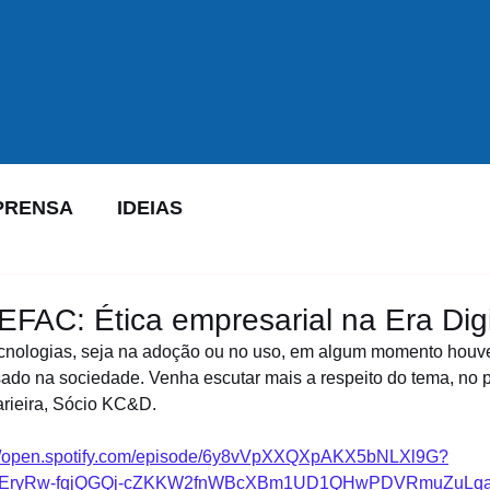
PRENSA
IDEIAS
AC: Ética empresarial na Era Digi
ecnologias, seja na adoção ou no uso, em algum momento houv
sado na sociedade. Venha escutar mais a respeito do tema, no 
rieira, Sócio KC&D.
://open.spotify.com/episode/6y8vVpXXQXpAKX5bNLXl9G?
b8EryRw-fqjQGQj-cZKKW2fnWBcXBm1UD1QHwPDVRmuZuLqa