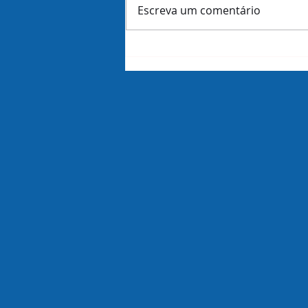
Escreva um comentário
Amazon demite 16 mil
funcionários dias antes de
revelar lucros do trimestre