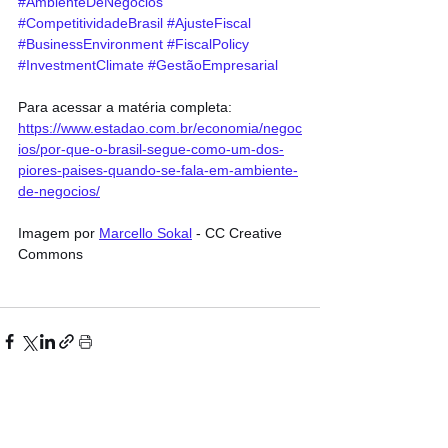
#AmbienteDeNegócios
#CompetitividadeBrasil
#AjusteFiscal
#BusinessEnvironment
#FiscalPolicy
#InvestmentClimate
#GestãoEmpresarial
Para acessar a matéria completa: 
https://www.estadao.com.br/economia/negoc
ios/por-que-o-brasil-segue-como-um-dos-
piores-paises-quando-se-fala-em-ambiente-
de-negocios/
Imagem por 
Marcello Sokal
 - CC Creative 
Commons
Ver tudo
Posts recentes