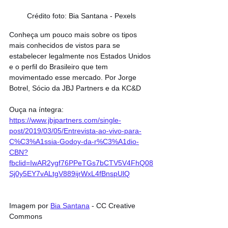
Crédito foto: Bia Santana - Pexels
Conheça um pouco mais sobre os tipos 
mais conhecidos de vistos para se 
estabelecer legalmente nos Estados Unidos 
e o perfil do Brasileiro que tem 
movimentado esse mercado. Por Jorge 
Botrel, Sócio da JBJ Partners e da KC&D
Ouça na íntegra: 
https://www.jbjpartners.com/single-
post/2019/03/05/Entrevista-ao-vivo-para-
C%C3%A1ssia-Godoy-da-r%C3%A1dio-
CBN?
fbclid=IwAR2ygf76PPeTGs7bCTV5V4FhQ08
Sj0y5EY7vALtgV889ijrWxL4fBnspUlQ
Imagem por 
Bia Santana
 - CC Creative 
Commons