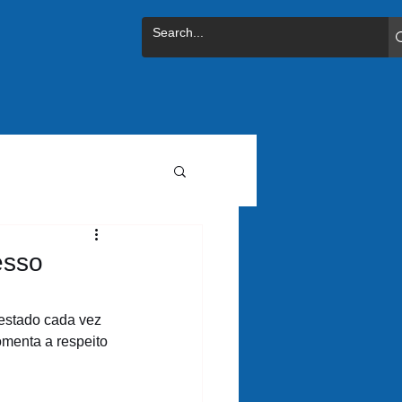
esso
 estado cada vez 
menta a respeito 