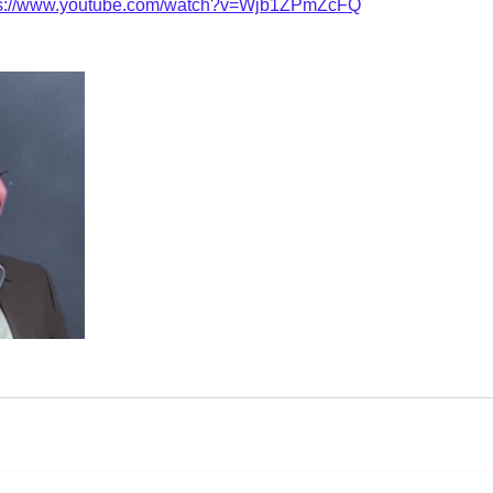
ps://www.youtube.com/watch?v=Wjb1ZPmZcFQ