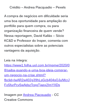
Crédito – Andrea Piacquadio – Pexels
A compra de negócios em dificuldade seria 
uma boa oportunidade para ampliação do 
portfólio para quem compra, ou para 
organização financeira de quem vende? 
Nessa reportagem, David Kallás – Sócio 
KC&D e Professor do Insper, comenta com 
outros especialistas sobre as potenciais 
vantagens da aquisição.
Leia na íntegra: 
https://www1.folha.uol.com.br/mpme/2020/0
8/saiba-quando-e-uma-boa-ideia-comprar-
um-negocio-na-crise.shtml?
fbclid=IwAR2w402g39hLsGcb404sQJuNfcrJ
Fo5furPcv5wAdszTcpgTjapx2ImYXDs
Imagem por 
Andrea Piacquadio
 - CC 
Creative Commons