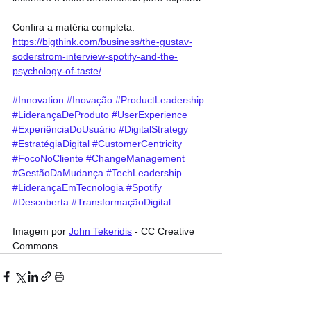
Confira a matéria completa: 
https://bigthink.com/business/the-gustav-
soderstrom-interview-spotify-and-the-
psychology-of-taste/
#Innovation
#Inovação
#ProductLeadership
#LiderançaDeProduto
#UserExperience
#ExperiênciaDoUsuário
#DigitalStrategy
#EstratégiaDigital
#CustomerCentricity
#FocoNoCliente
#ChangeManagement
#GestãoDaMudança
#TechLeadership
#LiderançaEmTecnologia
#Spotify
#Descoberta
#TransformaçãoDigital
Imagem por 
John Tekeridis
 - CC Creative 
Commons