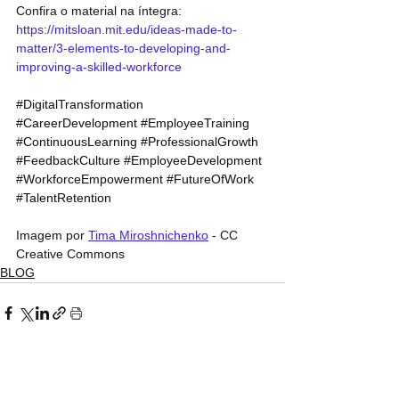
Confira o material na íntegra: 
https://mitsloan.mit.edu/ideas-made-to-
matter/3-elements-to-developing-and-
improving-a-skilled-workforce
#DigitalTransformation
#CareerDevelopment
#EmployeeTraining
#ContinuousLearning
#ProfessionalGrowth
#FeedbackCulture
#EmployeeDevelopment
#WorkforceEmpowerment
#FutureOfWork
#TalentRetention
Imagem por 
Tima Miroshnichenko
 - CC 
Creative Commons
BLOG
Ver tudo
Posts recentes