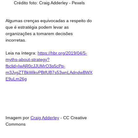
Crédito foto: Craig Adderley - Pexels
Algumas crenças equivocadas a respeito do 
que é estratégia podem levar as 
organizações a tomarem decisões 
incorretas.
Leia na íntegra: 
https://hbr.org/2019/04/5-
myths-about-strategy?
fbclid=IwAR0cJJUMrO3q5cPp-
m3JvgZTBkWikvPBtfUB7s53wnLAdndwBWX
E9uLm26g
Imagem por 
Craig Adderley
 - CC Creative 
Commons