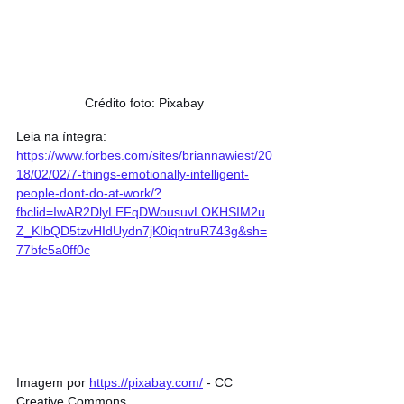
Crédito foto: Pixabay
Leia na íntegra: 
https://www.forbes.com/sites/briannawiest/20
18/02/02/7-things-emotionally-intelligent-
people-dont-do-at-work/?
fbclid=IwAR2DlyLEFqDWousuvLOKHSIM2u
Z_KIbQD5tzvHIdUydn7jK0iqntruR743g&sh=
77bfc5a0ff0c
Imagem por 
https://pixabay.com/
 - CC 
Creative Commons