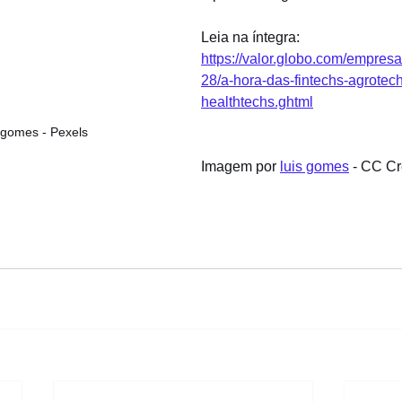
Leia na íntegra: 
https://valor.globo.com/empresa
28/a-hora-das-fintechs-agrotec
healthtechs.ghtml
s gomes - Pexels
Imagem por 
luis gomes
 - CC C