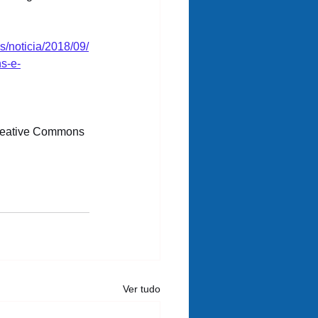
s/noticia/2018/09/
hs-e-
reative Commons
Ver tudo