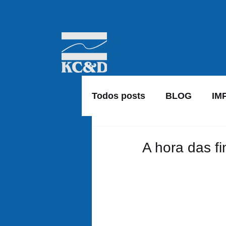
Todos posts
BLOG
IM
A hora das fi