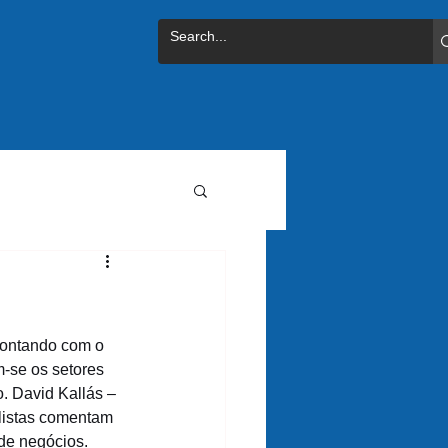
pontando com o 
-se os setores 
. David Kallás – 
listas comentam 
de negócios.