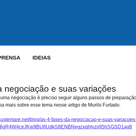
PRENSA
IDEIAS
a negociação e suas variações
uma negociação é preciso seguir alguns passos de preparação
iba mais sobre esse tema nesse artigo de Murilo Furtado.
/sustentare.net/blog/as-4-fases-da-negociacao-e-suas-variacoes-
6Iv6gR4W4ceJKw9BU8UdkS8ENBNegzxqhtyzirII5hSGSD1ag8