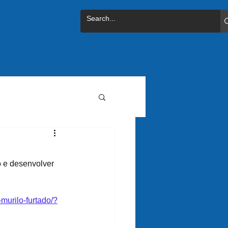
 e desenvolver 
murilo-furtado/?