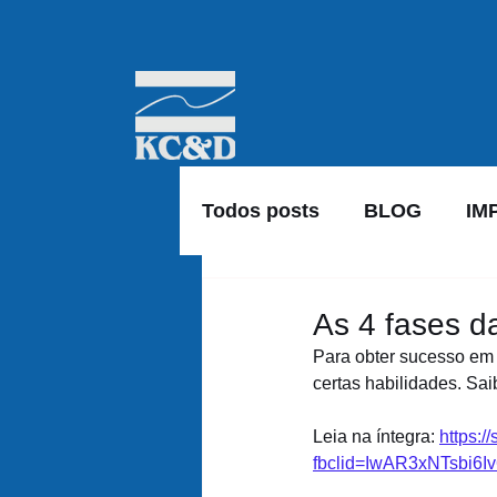
Todos posts
BLOG
IM
As 4 fases d
Para obter sucesso em 
certas habilidades. Sa
Leia na íntegra: 
https:/
fbclid=IwAR3xNTsbi