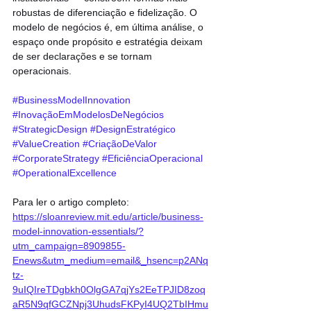
robustas de diferenciação e fidelização. O 
modelo de negócios é, em última análise, o 
espaço onde propósito e estratégia deixam 
de ser declarações e se tornam 
operacionais.
#BusinessModelInnovation
#InovaçãoEmModelosDeNegócios
#StrategicDesign
#DesignEstratégico
#ValueCreation
#CriaçãoDeValor
#CorporateStrategy
#EficiênciaOperacional
#OperationalExcellence
Para ler o artigo completo: 
https://sloanreview.mit.edu/article/business-
model-innovation-essentials/?
utm_campaign=8909855-
Enews&utm_medium=email&_hsenc=p2ANq
tz-
9uIQIreTDgbkh0OlgGA7qjYs2EeTPJID8zoq
aR5N9qfGCZNpj3UhudsFKPyI4UQ2TbIHmu