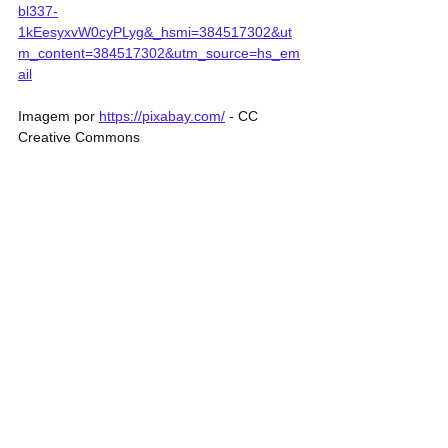
bl337-
1kEesyxvW0cyPLyg&_hsmi=384517302&ut
m_content=384517302&utm_source=hs_em
ail
Imagem por 
https://pixabay.com/
 - CC 
Creative Commons
Ver tudo
Posts recentes