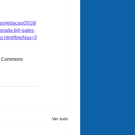
cias/redacao/2018/
rada-bill-gates-
ito.htm#fotoNav=3
ve Commons
Ver tudo