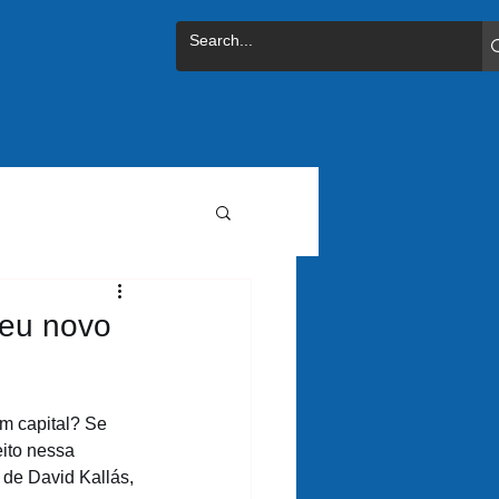
seu novo
em capital? Se 
ito nessa 
 de David Kallás, 