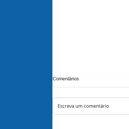
Comentários
Escreva um comentário
Amazon demite 16 mil
funcionários dias antes de