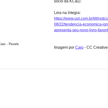
sócio da KC&D.
Leia na íntegra: 
https://www.uol.com.br/tilt/noti
08/22/tendencia-economica-igno
apresenta-seu-novo-livro-favor
Caio - Pexels
Imagem por 
Caio
 - CC Creati