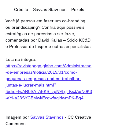
Crédito – Savvas Stavrinos – Pexels
Você já pensou em fazer um co-branding 
ou brandscaping? Confira aqui possíveis 
estratégias de parcerias a ser fazer, 
comentadas por David Kallás – Sócio KC&D 
e Professor do Insper e outros especialistas.
Leia na íntegra: 
https://revistapegn.globo.com/Administracao
-de-empresas/noticia/2019/01/como-
pequenas-empresas-podem-trabalhar-
juntas-e-lucrar-mais.html?
fbclid=IwAR0SATAEKS_zpN9Lg_KsJAgN0K3
-eYl-a23SYCEMwkEcqwfaqldwmPK-Bq4
Imagem por 
Savvas Stavrinos
 - CC Creative 
Commons