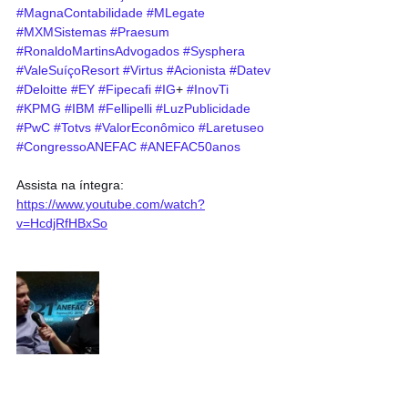
#MagnaContabilidade
#MLegate
#MXMSistemas
#Praesum
#RonaldoMartinsAdvogados
#Sysphera
#ValeSuíçoResort
#Virtus
#Acionista
#Datev
#Deloitte
#EY
#Fipecafi
#IG
+ 
#InovTi
#KPMG
#IBM
#Fellipelli
#LuzPublicidade
#PwC
#Totvs
#ValorEconômico
#Laretuseo
#CongressoANEFAC
#ANEFAC50anos
Assista na íntegra: 
https://www.youtube.com/watch?
v=HcdjRfHBxSo