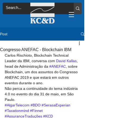
Post
Congresso ANEFAC - Blockchain IBM
Carlos Rischioto, Blockchain Technical 
Leader da IBM, conversa com 
David Kallas
, 
head de Administração da 
#ANEFAC
, sobre 
Blockchain, um dos assuntos do Congresso 
ANEFAC 2019 e que estará em outros 
eventos durante o ano. 
Não perca a continuidade do tema indústria 
4.0 no evento do dia 31 de maio, em São 
Paulo.
#AlgarTelecom
#BDO
#SerasaExperian
#Taxationmind
#Finnet
#AssuranceTraduções
#KCD