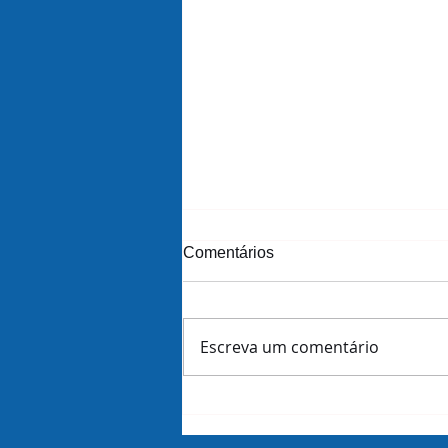
Comentários
Escreva um comentário
Amazon demite 16 mil
funcionários dias antes de
revelar lucros do trimestre