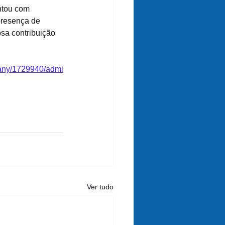
ntou com 
presença de 
sa contribuição 
pany/1729940/admi
Ver tudo