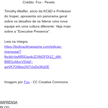
Crédito: Fox - Pexels
Timothy Altaffer, sócio da KC&D e Professor 
do Insper, apresenta um panorama geral 
sobre os desafios de se liderar uma nova 
equipe em uma cultura diferente. Veja mais 
sobre a “Executive Presence”.
Leia na íntegra: 
https://bizbrazilmagazine.com/edicao-
impressa/?
fbclid=IwAR0GaxibJZXM2FDI1Z_dW-
B9EGoMorVSVaF-
aqVK7Ot8ppJXt7UuDs3Kd2E
Imagem por 
Fox
 - CC Creative Commons
IMPRENSA
BLOG