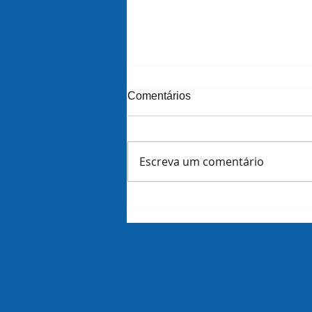
Comentários
Escreva um comentário
Amazon demite 16 mil
funcionários dias antes de
revelar lucros do trimestre