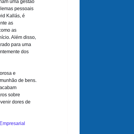
nham uma gestão 
blemas pessoais 
d Kallás, é 
nte as 
como as 
ício. Além disso, 
arado para uma 
ntemente dos 
orosa e 
omunhão de bens. 
 acabam 
ros sobre 
venir dores de 
Empresarial