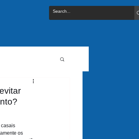
evitar
ento?
casais 
ramente os 