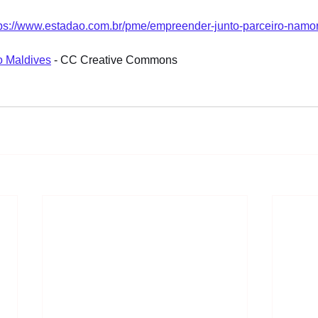
tps://www.estadao.com.br/pme/empreender-junto-parceiro-namo
o Maldives
 - CC Creative Commons