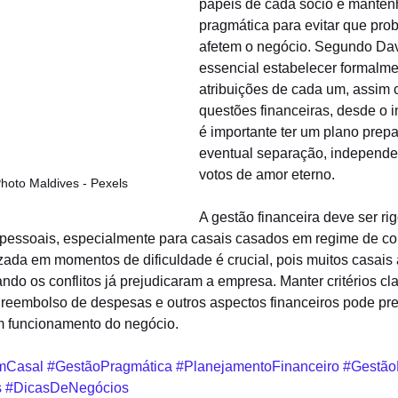
papéis de cada sócio e mante
pragmática para evitar que pro
afetem o negócio. Segundo Davi
essencial estabelecer formalme
atribuições de cada um, assim 
questões financeiras, desde o in
é importante ter um plano prep
eventual separação, independe
votos de amor eterno.
Photo Maldives - Pexels
A gestão financeira deve ser rig
 pessoais, especialmente para casais casados em regime de c
zada em momentos de dificuldade é crucial, pois muitos casais
do os conflitos já prejudicaram a empresa. Manter critérios cla
, reembolso de despesas e outros aspectos financeiros pode pre
m funcionamento do negócio.
mCasal
#GestãoPragmática
#PlanejamentoFinanceiro
#Gestão
s
#DicasDeNegócios