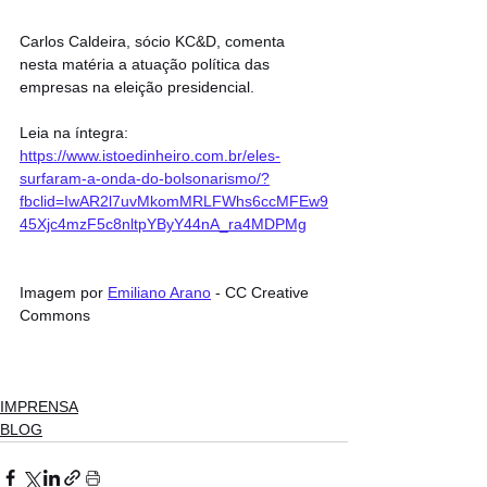
Carlos Caldeira, sócio KC&D, comenta 
nesta matéria a atuação política das 
empresas na eleição presidencial.
Leia na íntegra: 
https://www.istoedinheiro.com.br/eles-
surfaram-a-onda-do-bolsonarismo/?
fbclid=IwAR2l7uvMkomMRLFWhs6ccMFEw9
45Xjc4mzF5c8nltpYByY44nA_ra4MDPMg
Imagem por 
Emiliano Arano
 - CC Creative 
Commons
IMPRENSA
BLOG