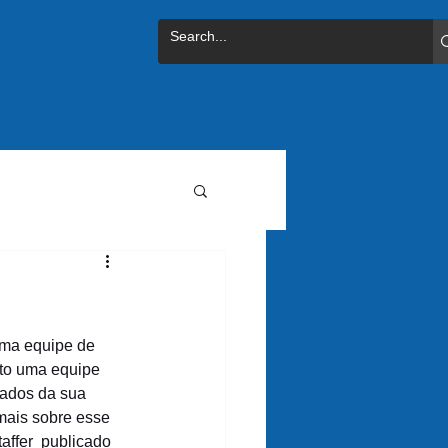
uma equipe de 
to uma equipe 
tados da sua 
ais sobre esse 
affer  publicado 