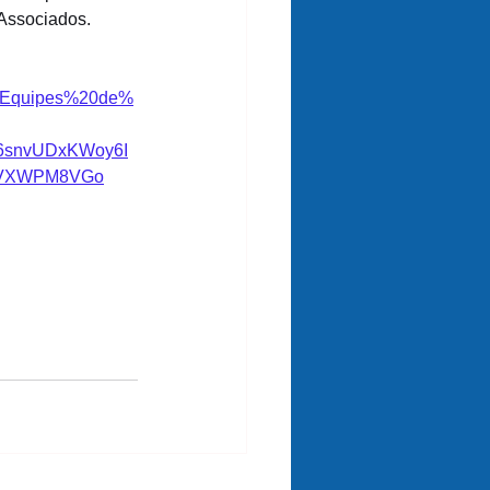
 Associados.
os/Equipes%20de%
c6snvUDxKWoy6I
VXWPM8VGo