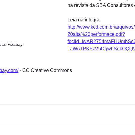
na revista da SBA Consultores
Leia na íntegra: 
http://www.kcd.com.br/arquiv
20alta%20performace.pdf?
fbclid=IwAR275rlmaFHUmhS
oto: Pixabay
TaWATPKFzV5DqwbSekOQQ
abay.com/
 - CC Creative Commons