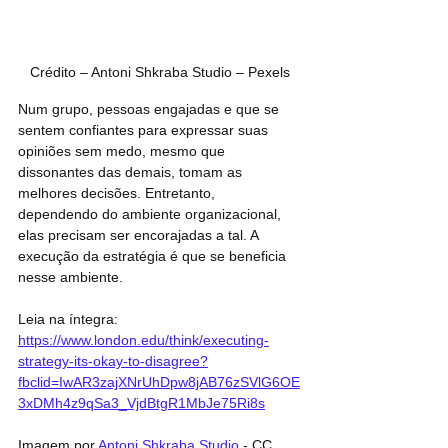
Crédito – Antoni Shkraba Studio – Pexels
Num grupo, pessoas engajadas e que se 
sentem confiantes para expressar suas 
opiniões sem medo, mesmo que 
dissonantes das demais, tomam as 
melhores decisões. Entretanto, 
dependendo do ambiente organizacional, 
elas precisam ser encorajadas a tal. A 
execução da estratégia é que se beneficia 
nesse ambiente.
Leia na íntegra: 
https://www.london.edu/think/executing-
strategy-its-okay-to-disagree?
fbclid=IwAR3zajXNrUhDpw8jAB76zSVlG6OE
3xDMh4z9qSa3_VjdBtgR1MbJe75Ri8s
Imagem por 
Antoni Shkraba Studio
 - CC 