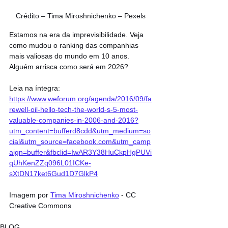
Crédito – Tima Miroshnichenko – Pexels 
Estamos na era da imprevisibilidade. Veja 
como mudou o ranking das companhias 
mais valiosas do mundo em 10 anos. 
Alguém arrisca como será em 2026?
Leia na íntegra: 
https://www.weforum.org/agenda/2016/09/fa
rewell-oil-hello-tech-the-world-s-5-most-
valuable-companies-in-2006-and-2016?
utm_content=bufferd8cdd&utm_medium=so
cial&utm_source=facebook.com&utm_camp
aign=buffer&fbclid=IwAR3Y38HuCkpHgPUVi
qUhKenZZq096L01ICKe-
sXtDN17ket6Gud1D7GlkP4
Imagem por 
Tima Miroshnichenko
 - CC 
Creative Commons
BLOG