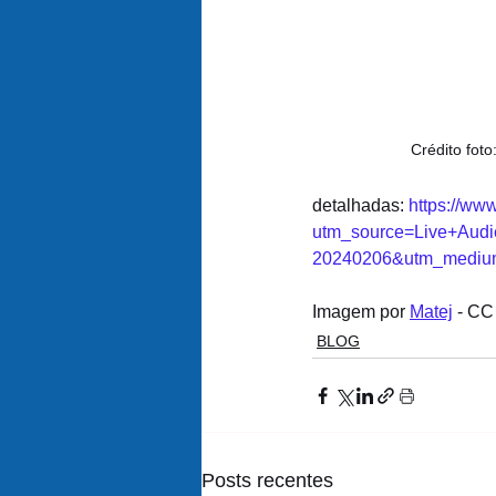
Crédito foto
detalhadas: 
https://ww
utm_source=Live+Audi
20240206&utm_mediu
Imagem por 
Matej
 - C
BLOG
Posts recentes