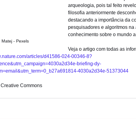
arqueologia, pois tal feito reve
filosofia anteriormente desconh
destacando a importância da co
pesquisadores e algoritmos na
conhecimento sobre o mundo an
: Matej - Pexels
Veja o artigo com todas as inf
w.nature.com/articles/d41586-024-00346-8?
ence&utm_campaign=4030a2d34e-briefing-dy-
m=email&utm_term=0_b27a691814-4030a2d34e-51373044
C Creative Commons