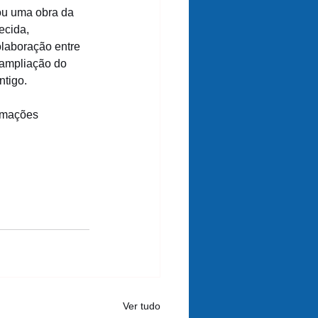
lou uma obra da 
ecida, 
laboração entre 
 ampliação do 
tigo.
ormações 
Ver tudo