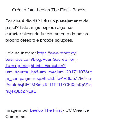
Crédito foto: Leeloo The First - Pexels
Por que é tão difícil tirar o planejamento do 
papel? Este artigo explora algumas 
características do funcionamento do nosso 
próprio cérebro e propõe soluções.
Leia na íntegra: 
https://www.strategy-
business.com/blog/Four-Secrets-for-
Turning-Insight-into-Execution?
utm_source=itw&utm_medium=20171107&ut
m_campaign=resp&fbclid=IwAR3tabZ7M1ea
Psu4ehvjUETMBasxR_I1PFRZCKlXjmKpV1q
nQekJLbZNLaE
Imagem por 
Leeloo The First
 - CC Creative 
Commons