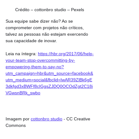
Crédito – cottonbro studio – Pexels
Sua equipe sabe dizer não? Ao se 
comprometer com projetos não críticos, 
talvez as pessoas não estejam exercendo 
sua capacidade de inovar.
Leia na íntegra: 
https://hbr.org/2017/06/help-
your-team-stop-overcommitting-by-
empowering-them-to-say-no?
utm_campaign=hbr&utm_source=facebook&
utm_medium=social&fbclid=IwAR39ZlBk6gE
3dkfgd3xBWFf8cIGgsZJDQ0OCOdZgt2C18i
VGwsnBRk_swbo
Imagem por 
cottonbro studio
 - CC Creative 
Commons