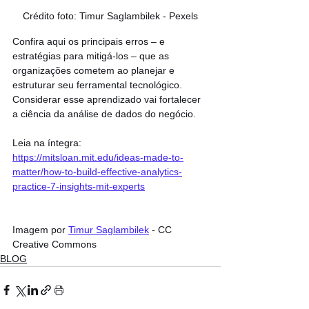
Crédito foto: Timur Saglambilek - Pexels
Confira aqui os principais erros – e 
estratégias para mitigá-los – que as 
organizações cometem ao planejar e 
estruturar seu ferramental tecnológico. 
Considerar esse aprendizado vai fortalecer 
a ciência da análise de dados do negócio.
Leia na íntegra: 
https://mitsloan.mit.edu/ideas-made-to-
matter/how-to-build-effective-analytics-
practice-7-insights-mit-experts
Imagem por 
Timur Saglambilek
 - CC 
Creative Commons
BLOG