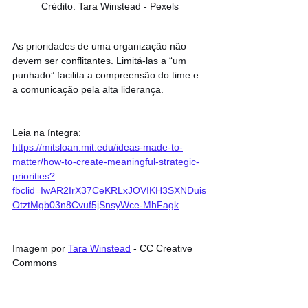
Crédito: Tara Winstead - Pexels
As prioridades de uma organização não 
devem ser conflitantes. Limitá-las a “um 
punhado” facilita a compreensão do time e 
a comunicação pela alta liderança.
Leia na íntegra: 
https://mitsloan.mit.edu/ideas-made-to-
matter/how-to-create-meaningful-strategic-
priorities?
fbclid=IwAR2IrX37CeKRLxJOVIKH3SXNDuis
OtztMgb03n8Cvuf5jSnsyWce-MhFagk
Imagem por 
Tara Winstead
 - CC Creative 
Commons