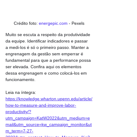
Crédito foto: 
energepic.com
 - Pexels
Muito se escuta a respeito da produtividade 
da equipe. Identificar indicadores e passar 
a medi-los é só o primeiro passo. Manter a 
engrenagem da gestão sem emperrar é 
fundamental para que a performance possa 
ser elevada. Confira aqui os elementos 
dessa engrenagem e como colocá-los em 
funcionamento.
Leia na íntegra: 
https://knowledge.wharton.upenn.edu/article/
how-to-measure-and-improve-labor-
productivity/?
utm_campaign=KatW2022&utm_medium=e
mail&utm_source=kw_campaign_monitor&ut
m_term=7-27-