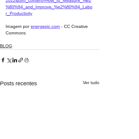
2022&utm_content=How_to_Measure_%e2
%80%94_and_Improve_%e2%80%94_Labo
r_Productivity
Imagem por 
energepic.com
 - CC Creative 
Commons
BLOG
Ver tudo
Posts recentes