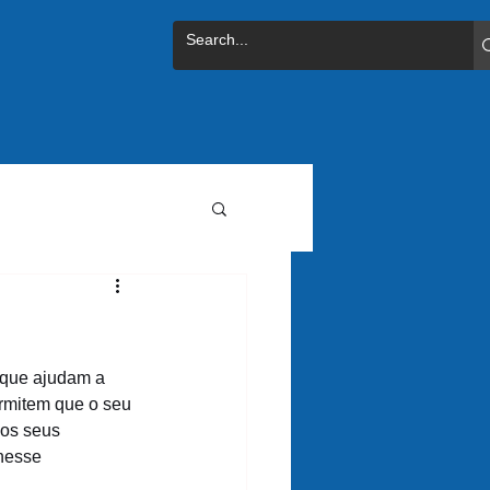
 que ajudam a 
rmitem que o seu 
os seus 
nesse 