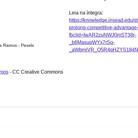
Leia na íntegra: 
https://knowledge.insead.edu/st
prolong-competitive-advantag
fbclid=IwAR2zuNWJ0mST38r-
_b6MasupWYx7rSq-
De Ramos - Pexels
_aWbmjVR_Q5R4qHZYS184
amos
 - CC Creative Commons