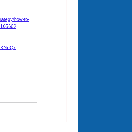
rategy/how-to-
e-10566?
NXNoQk