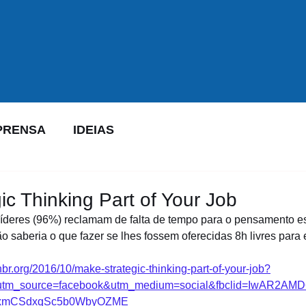
PRENSA
IDEIAS
ic Thinking Part of Your Job
líderes (96%) reclamam de falta de tempo para o pensamento est
ão saberia o que fazer se lhes fossem oferecidas 8h livres para 
/hbr.org/2016/10/make-strategic-thinking-part-of-your-job?
m_source=facebook&utm_medium=social&fbclid=IwAR2AMD
xixmCSdxqSc5b0WbyOZME