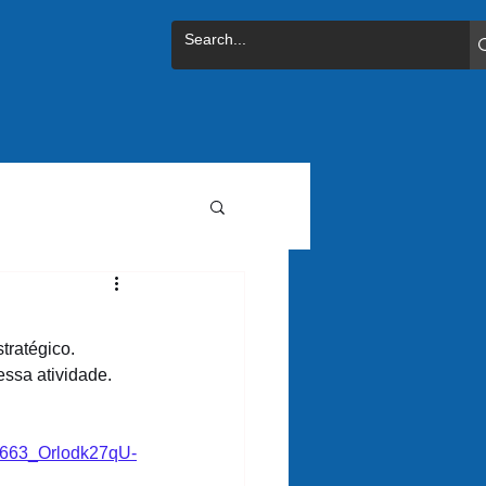
ratégico. 
essa atividade.
663_Orlodk27qU-