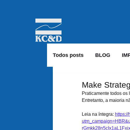
Todos posts
BLOG
IM
Make Strateg
Praticamente todos os 
Entretanto, a maioria n
Leia na íntegra: 
https:/
utm_campaign=HBR&ut
rGmkk28n5cIx1aL1F