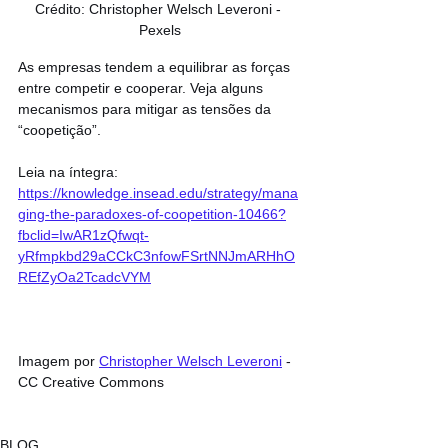
Crédito: Christopher Welsch Leveroni - 
Pexels
As empresas tendem a equilibrar as forças 
entre competir e cooperar. Veja alguns 
mecanismos para mitigar as tensões da 
“coopetição”.
Leia na íntegra: 
https://knowledge.insead.edu/strategy/mana
ging-the-paradoxes-of-coopetition-10466?
fbclid=IwAR1zQfwqt-
yRfmpkbd29aCCkC3nfowFSrtNNJmARHhO
REfZyOa2TcadcVYM
Imagem por 
Christopher Welsch Leveroni
 - 
CC Creative Commons
BLOG