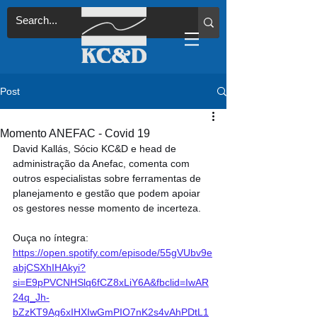
Post
Momento ANEFAC - Covid 19
David Kallás, Sócio KC&D e head de 
administração da Anefac, comenta com 
outros especialistas sobre ferramentas de 
planejamento e gestão que podem apoiar 
os gestores nesse momento de incerteza.
Ouça no íntegra: 
https://open.spotify.com/episode/55gVUbv9e
abjCSXhIHAkyi?
si=E9pPVCNHSlq6fCZ8xLiY6A&fbclid=IwAR
24q_Jh-
bZzKT9Ag6xIHXIwGmPIO7nK2s4vAhPDtL1